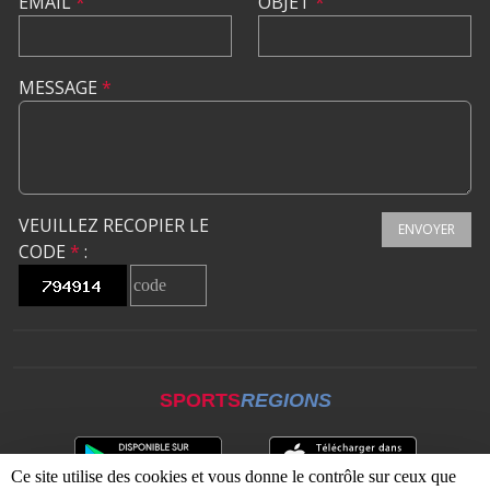
EMAIL
*
OBJET
*
MESSAGE
*
VEUILLEZ RECOPIER LE
ENVOYER
CODE
*
:
SPORTS
REGIONS
Ce site utilise des cookies et vous donne le contrôle sur ceux que